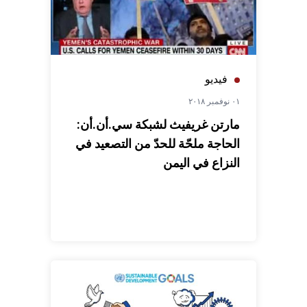
فيديو
٠١ نوفمبر ٢٠١٨
مارتن غريفيث لشبكة سي.أن.أن:
الحاجة ملحّة للحدّ من التصعيد في
النزاع في اليمن