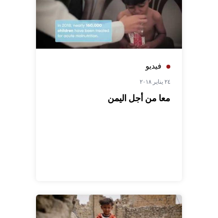
فيديو
٢٤ يناير ٢٠١٨
معا من أجل اليمن