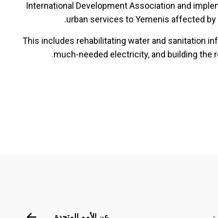
International Development Association and imple
urban services to Yemenis affected by t
This includes rehabilitating water and sanitation in
much-needed electricity, and building the 
Footer menu
عن الأمم الم
عن الأمم المتحدة
ة