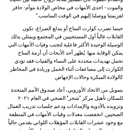
والموت - احدى الأمهات في مخاض الولادة بتوأم- حافز
لعزيمتنا ووصلنا إليهم في الوقت المناسب."
حينما تضرب كوارث المناخ أو يندلع الصراع، تكون
القابلات غالباً أول المستجيبين في المجتمع ويمثلن بذلك
الوسيلة الوحيدة الأكثر فاعلية لتجنب وفيات الأمهات التي
يمكن الوقاية منها. يُظهر أحد الأبحاث أن أزمة المناخ
تحمل تهديدات محددة على النساء والفتيات فقد تؤدي
الكوارث إلى مضاعفات أثناء الحمل وزيادة في المخاطر
كالولادة المبكرة وحالات الإجهاض.
بتمويل من الاتحاد الأوروبي، أعاد صندوق الأمم المتحدة
للسكان تأهيل مركز "شحر" الصحي في العام ٢٠٢١
وتزويده بالأدوية والإمدادات ودعم جلسات تدريب العمال
الصحيين. انخفضت معدلات وفيات الأمهات في المنطقة
مع وجود عشرات القابلات المؤهلات اللواتي يقدمن حالياً