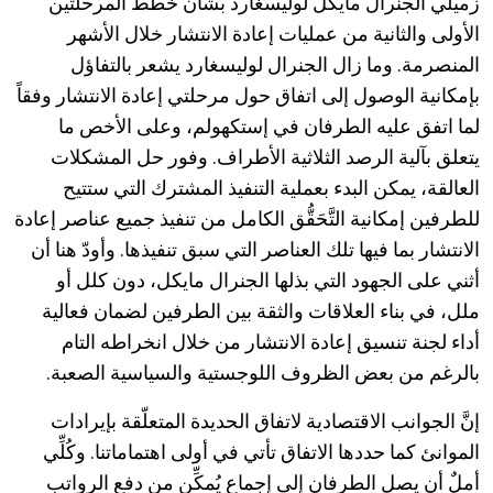
زميلي الجنرال مايكل لوليسغارد بشأن خطط المرحلتين
الأولى والثانية من عمليات إعادة الانتشار خلال الأشهر
المنصرمة. وما زال الجنرال لوليسغارد يشعر بالتفاؤل
بإمكانية الوصول إلى اتفاق حول مرحلتي إعادة الانتشار وفقاً
لما اتفق عليه الطرفان في إستكهولم، وعلى الأخص ما
يتعلق بآلية الرصد الثلاثية الأطراف. وفور حل المشكلات
العالقة، يمكن البدء بعملية التنفيذ المشترك التي ستتيح
للطرفين إمكانية التَّحَقُّق الكامل من تنفيذ جميع عناصر إعادة
الانتشار بما فيها تلك العناصر التي سبق تنفيذها. وأودّ هنا أن
أثني على الجهود التي بذلها الجنرال مايكل، دون كلل أو
ملل، في بناء العلاقات والثقة بين الطرفين لضمان فعالية
أداء لجنة تنسيق إعادة الانتشار من خلال انخراطه التام
بالرغم من بعض الظروف اللوجستية والسياسية الصعبة.
إنَّ الجوانب الاقتصادية لاتفاق الحديدة المتعلّقة بإيرادات
الموانئ كما حددها الاتفاق تأتي في أولى اهتماماتنا. وكُلِّي
أملٌ أن يصل الطرفان إلى إجماع يُمكِّن من دفع الرواتب