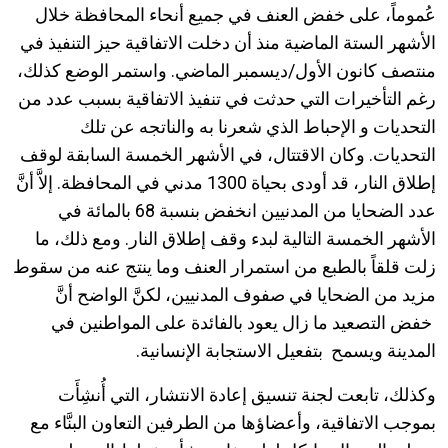
عُموماً، على خفض العنف في جميع أنحاء المحافظة خلال
الأشهر الستة الماضية منذ أن دخلت الاتفاقية حيز التنفيذ في
منتصف كانون الأول/ديسمبر الماضي. واستمر الوضع كذلك،
رغم التأخيرات التي حدثت في تنفيذ الاتفاقية بسبب عدد من
التحديات و الإحباط الذي شعرنا به والناتجه عن تلك
التحديات. وكان الاقتتال، في الأشهر الخمسة السابقة لوقف
إطلاق النار، قد أودى بحياة 1300 مدني في المحافظة. إلاَّ أنَّ
عدد الضحايا من المدنيين انخفض بنسبة 68 بالمائة في
الأشهر الخمسة التالية لبدء وقف إطلاق النار. ومع ذلك، ما
زلت قلقاً بالطبع من استمرار العنف وما ينتج عنه من سقوط
مزيد من الضحايا في صفوف المدنيين، لكنَّ الواضح أنَّ
خفض التصعيد ما زال يعود بالفائدة على المواطنين في
المدينة ويسمح بتفعيل الاستجابة الإنسانية.
وكذلك، تابعت لجنة تنسيق إعادة الانتشار، التي أُنشِأَت
بموجب الاتفاقية، وأعضاؤها من الطرفين التعاون البنَّاء مع