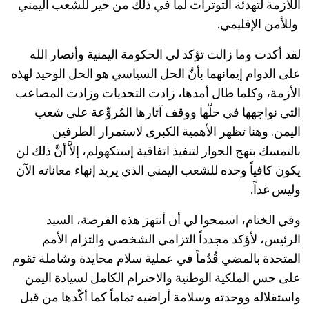
اللازمة لتهدئة التوترات لما في ذلك من خير للشعب اليمني
وللأمن الإقليمي.
لقد أكدت وما زالت تؤكد لي الحكومة اليمنية وأنصار الله
على الدوام إيمانهما بأنَّ الحل السياسي هو الحل الوحيد لهذه
الأزمة، وكلما طال أمدها، زادت التحديات وزادت المصاعب
التي نواجهها في حلّها ووقف آثارها المُروِّعة على شعب
اليمن. وهنا تظهر الأهمية الكبرى لاستمرار الطرفين
بالتمسك بنهج الحوار لتنفيذ اتفاقية إستكهولم، إلاَّ أنَّ ذلك لن
يكون كافياً وحده للشعب اليمني الذي يريد إنهاء معاناته الآن
وليس غداً.
وفي الختام، اسمحوا لي أن أنتهز هذه الفرصة، السيد
الرئيس، لأؤكد مجدداً التزامي الشخصي والتزام الأمم
المتحدة بالمضي قُدُماً في عملية سلام محايدة وشاملة تقوم
على حس الملكية الوطنية والاحترام الكامل لسيادة اليمن
واستقلاله ووحدته وسلامة أراضيه تماماً كما أكّدها من قبل