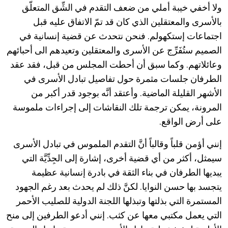
ولا أخفي خيبة أملي من ضعف التقدم في الشِّق المتعلّق
بالأسرى والمعتقلين الذي كان قد تمّ الاتفاق عليه قبل
اجتماعات إستكهولم. فنحن نتحدث عن قضية إنسانية في
الصميم ستُفَرِّج عن الأسرى والمعتقلين وتعيدهم الى أحبائهم
وعائلاتهم. وكما سبق أن أحطت المجلس من قبل، فقد عقد
الطرفان جلسات مثمرة حول تفاصيل تبادل الأسرى في
الأشهر القليلة الماضية. وأعتقد أنَّه بوجود قدر أكبر من
المرونة، يمكن ترجمة تلك النقاشات إلى إجراءات ملموسة
على أرض الواقع.
إنني أؤمن قلباً وقالباً أنَّ التقدم الملموس في تبادل الأسرى
سيمثل، أكثر من أي قضية أخرى، إشارة إلى الجِدِّيَّة التي
يبديها الطرفان في بناء الثقة في بادرة إنسانية عظيمة
يتجسد بها حسن النوايا. لكنَّ ذلك لم يحدث بعد رغم الجهود
المستمرة التي بذلتها وتبذلها اللجنة الدولية للصليب الأحمر
التي يعمل مكتبي معها عن كثب. إنني أدعو الطرفين إلى منح