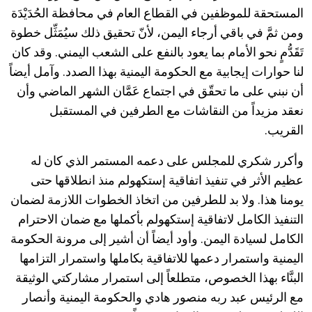
المستحقة للموظفين في القطاع العام في محافظة الحُدَيْدَة
ومن ثمَّ في باقي أرجاء اليمن، لأنّ تحقيق ذلك سيُمَثِّل خطوة
تَقَدُّمٍ نحو الأمام بما يعود بالنفع على الشعب اليمني. وقد كان
لنا حوارات إيجابية مع الحكومة اليمنية بهذا الصدد. وآمل أيضاً
أن نبني على ما تحقّق في اجتماع عَمَّان الشهر الماضي وأن
نعقد مزيداً من النقاشات مع الطرفين في المستقبل
القريب.
وأكرر شكري للمجلس على دعمه المستمر الذي كان له
عظيم الأثر في تنفيذ اتفاقية إستكهولم منذ انطلاقها حتى
يومنا هذا. ولا بد للطرفين من اتخاذ الخطوات اللازمة لضمان
التنفيذ الكامل لاتفاقية إستكهولم بأكملها مع ضمان الاحترام
الكامل لسيادة اليمن. وأود أيضاً أن أشير إلى مرونة الحكومة
اليمنية واستمرار دعمها للاتفاقية بكاملها واستمرار التزامها
البنَّاء بهذا الخصوص، متطلعاً إلى استمرار مشاركتي الوثيقة
مع الرئيس عبد ربه منصور هادي والحكومة اليمنية وأنصار