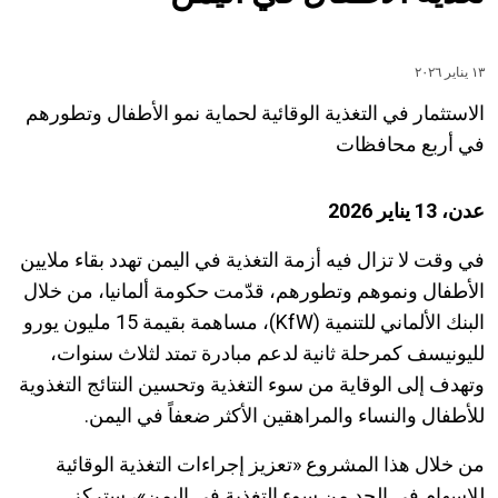
١٣ يناير ٢٠٢٦
الاستثمار في التغذية الوقائية لحماية نمو الأطفال وتطورهم
في أربع محافظات
عدن، 13 يناير 2026
في وقت لا تزال فيه أزمة التغذية في اليمن تهدد بقاء ملايين
الأطفال ونموهم وتطورهم، قدّمت حكومة ألمانيا، من خلال
البنك الألماني للتنمية
(KfW)
، مساهمة بقيمة 15 مليون يورو
لليونيسف كمرحلة ثانية لدعم مبادرة تمتد لثلاث سنوات،
وتهدف إلى الوقاية من سوء التغذية وتحسين النتائج التغذوية
للأطفال والنساء والمراهقين الأكثر ضعفاً في اليمن
.
من خلال هذا المشروع «تعزيز إجراءات التغذية الوقائية
للإسهام في الحد من سوء التغذية في اليمن»، ستركز